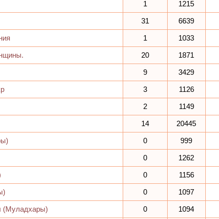
1
1215
31
6639
ния
1
1033
енщины.
20
1871
9
3429
кр
3
1126
2
1149
14
20445
ры)
0
999
0
1262
)
0
1156
ы)
0
1097
ы (Муладхары)
0
1094