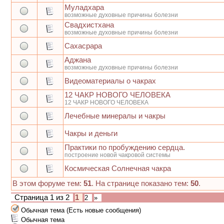
Муладхара
возможные духовные причины болезни
Свадхистхана
возможные духовные причины болезни
Сахасрара
Аджана
возможные духовные причины болезни
Видеоматериалы о чакрах
12 ЧАКР НОВОГО ЧЕЛОВЕКА
12 ЧАКР НОВОГО ЧЕЛОВЕКА
Лечебные минералы и чакры
Чакры и деньги
Практики по пробуждению сердца.
построение новой чакровой системы
Космическая Солнечная чакра
В этом форуме тем:
51
. На странице показано тем:
50
.
Страница
1
из
2
1
2
»
Обычная тема (Есть новые сообщения)
Обычная тема