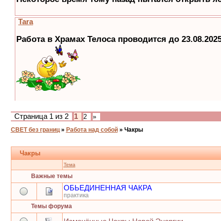
Страница
1
из
2
1
2
»
СВЕТ без границ
»
Работа над собой
»
Чакры
Чакры
Тема
Важные темы
ОБЬЕДИНЕННАЯ ЧАКРА
практика
Темы форума