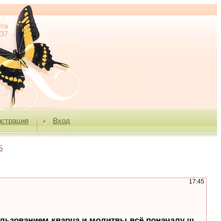
та
:37
истрация
Вход
S