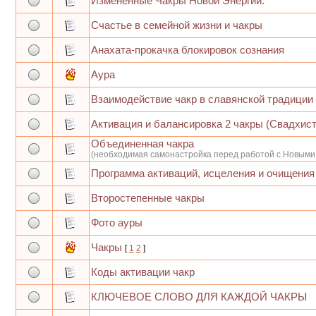
Изменённые Чакры Новой Энергии.
Счастье в семейной жизни и чакры
Анахата-прокачка блокировок сознания
Аура
Взаимодействие чакр в славянской традиции
Активация и балансировка 2 чакры (Свадхис
Объединенная чакра
(необходимая самонастройка перед работой с Новыми
Программа активаций, исцеления и очищения 
Второстепенные чакры
Фото ауры
Чакры
[
1
2
]
Коды активации чакр
КЛЮЧЕВОЕ СЛОВО ДЛЯ КАЖДОЙ ЧАКРЫ