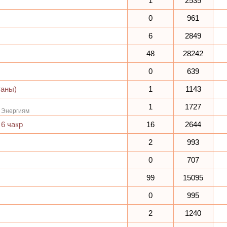
1
2535
0
961
6
2849
48
28242
0
639
таны)
1
1143
1
1727
 Энергиям
6 чакр
16
2644
2
993
0
707
99
15095
0
995
2
1240