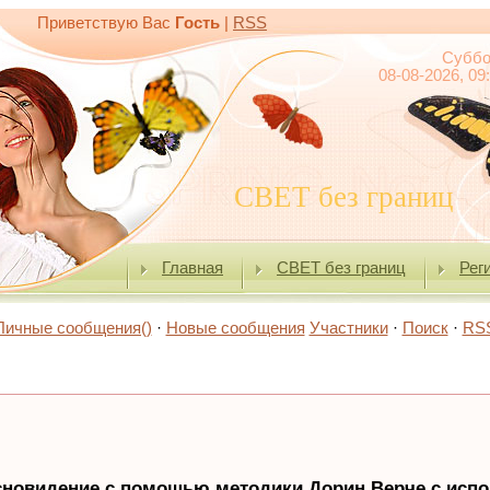
Приветствую Вас
Гость
|
RSS
Суббо
08-08-2026, 09
СВЕТ без границ
Главная
СВЕТ без границ
Рег
Личные сообщения()
·
Новые сообщения
Участники
·
Поиск
·
RS