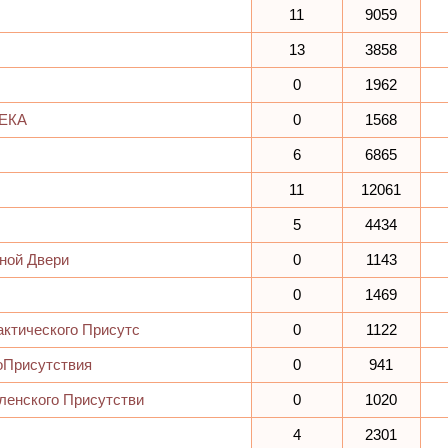
11
9059
13
3858
0
1962
ЕКА
0
1568
6
6865
11
12061
5
4434
ной Двери
0
1143
0
1469
актического Присутс
0
1122
оПрисутствия
0
941
ленского Присутстви
0
1020
4
2301